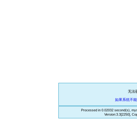
无法
如果系统不
Processed in 0.02032 second(s), mys
Version:3.3[2250], Co